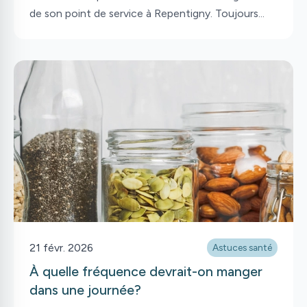
de son point de service à Repentigny. Toujours
partenaires de la Clinique Familiale Privée VLM,
nous les suivons avec enthousiasme dans leurs
tout nouveaux locaux, situés au 581 Boul.
Lacombe, Repentigny, QC J5Z 3J7.
21 févr. 2026
Astuces santé
À quelle fréquence devrait-on manger
dans une journée?