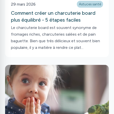
29 mars 2026
Astuces santé
Comment créer un charcuterie board
plus équilibré - 5 étapes faciles
Le charcuterie board est souvent synonyme de
fromages riches, charcuteries salées et de pain
baguette. Bien que très délicieux et souvent bien
populaire, il y a matière à rendre ce plat
légèrement plus équilibré. Bonne nouvelle : il est
tout à fait possible de garder l’esprit convivial et
gourmand d’un charcuterie board tout en le
rendant plus nutritif. Voici comment composer
une version plus équilibrée, simple et rapide à
préparer, en 5 étapes faciles.