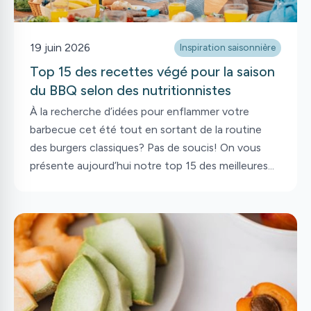
19 juin 2026
Inspiration saisonnière
Top 15 des recettes végé pour la saison
du BBQ selon des nutritionnistes
À la recherche d’idées pour enflammer votre
barbecue cet été tout en sortant de la routine
des burgers classiques? Pas de soucis! On vous
présente aujourd’hui notre top 15 des meilleures
recettes végétariennes à cuisiner sur le grill. Que
ce soit pour un souper entre amis ou un repas de
semaine décontracté, ces idées gourmandes
prouvent que les végétaux n’ont rien à envier à la
viande. Le petit plus? Vous découvrirez des façons
surprenantes de griller vos aliments préférés, des
fromages aux fruits, pour un maximum de saveurs !