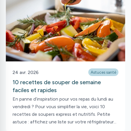
repousser certaines personnes. Heureusement, il
existe certaines astuces pour mieux apprivoiser
cet aliment! Comment aimer le fromage cottage?
On a les idées!
24 avr. 2026
Astuces santé
10 recettes de souper de semaine
faciles et rapides
En panne d’inspiration pour vos repas du lundi au
vendredi ? Pour vous simplifier la vie, voici 10
recettes de soupers express et nutritifs. Petite
astuce : affichez une liste sur votre réfrigérateur
et invitez chaque membre de la famille à y inscrire