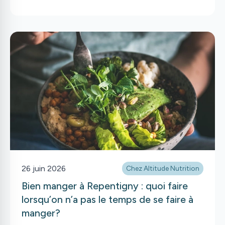
Ainsi, nous vous avons préparé un dossier exclusif
présentant 15 vinaigrettes à choisir en fonction de
leur faible teneur en gras, en sodium ou leur
originalité pour accompagner à merveille vos repas
estivaux. Quelles sont les vinaigrettes les plus
santé?
26 juin 2026
Chez Altitude Nutrition
Bien manger à Repentigny : quoi faire
lorsqu’on n’a pas le temps de se faire à
manger?