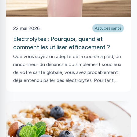
22 mai 2026
Astuces santé
Électrolytes : Pourquoi, quand et
comment les utiliser efficacement ?
Que vous soyez un adepte de la course à pied, un
randonneur du dimanche ou simplement soucieux
de votre santé globale, vous avez probablement
déjà entendu parler des électrolytes. Pourtant,
une question demeure : avons-nous réellement
besoin de suppléments pour maintenir cet
équilibre ? Entre les promesses marketing et les
besoins réels de l’organisme, il est facile de s’y
perdre. On répond donc aujourd’hui à cette
question, afin de mieux vous outiller avec les
temps chauds qui arrivent.