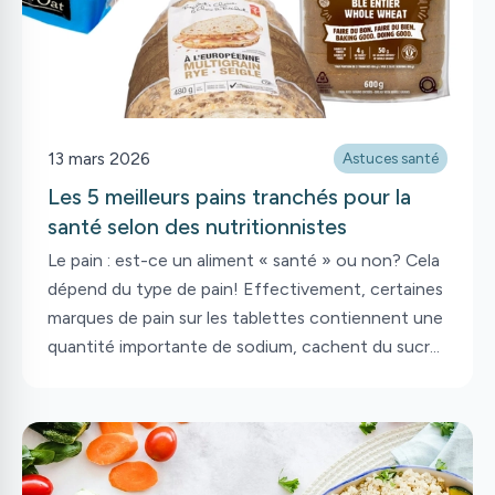
stratégies concrètes pour aider votre enfant à
grandir en santé.
13 mars 2026
Astuces santé
Les 5 meilleurs pains tranchés pour la
santé selon des nutritionnistes
Le pain : est-ce un aliment « santé » ou non? Cela
dépend du type de pain! Effectivement, certaines
marques de pain sur les tablettes contiennent une
quantité importante de sodium, cachent du sucre
ajouté, sont pauvres en fibres et renferment une
liste importante d’additifs. À l’inverse, d’autres
pains sont faits à partir de quelques ingrédients et
renferment des grains entiers : ils sont donc très
nutritifs. Alors concrètement, lorsqu’on se