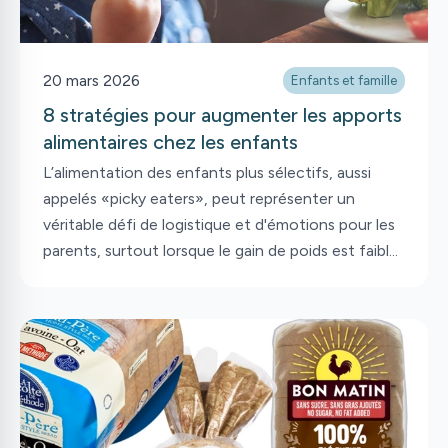
20 mars 2026
Enfants et famille
8 stratégies pour augmenter les apports
alimentaires chez les enfants
L’alimentation des enfants plus sélectifs, aussi
appelés «picky eaters», peut représenter un
véritable défi de logistique et d'émotions pour les
parents, surtout lorsque le gain de poids est faible.
Plusieurs situations cliniques peuvent mener à
recommander une alimentation enrichie pour
soutenir le développement de votre petit trésor.
Heureusement, augmenter les apports
nutritionnels ne signifie pas forcément manger
«plus», mais plutôt manger « mieux » en
maximisant chaque bouchée. Zoom sur 8