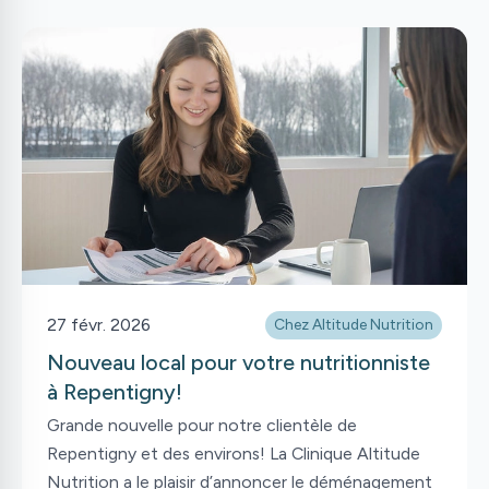
calculs ou de privations. Pourtant, bien manger
devrait être un moteur de plaisir et d’énergie. Pour
célébrer cette édition, notre équipe de
nutritionnistes a eu envie de briser certaines
croyances et remettre les pendules à l’heure. Pour
vous aider à naviguer dans votre assiette cette
année, voici les 5 conseils essentiels pour
transformer votre alimentation au quotidien, sans
sacrifier votre bonheur.
27 févr. 2026
Chez Altitude Nutrition
Nouveau local pour votre nutritionniste
à Repentigny!
Grande nouvelle pour notre clientèle de
Repentigny et des environs! La Clinique Altitude
Nutrition a le plaisir d’annoncer le déménagement