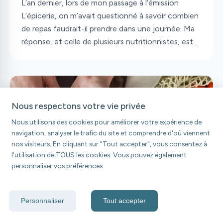
L’an dernier, lors de mon passage à l’émission
L’épicerie, on m’avait questionné à savoir combien
de repas faudrait-il prendre dans une journée. Ma
réponse, et celle de plusieurs nutritionnistes, est
qu’il n’existe pas de chiffre magique.
Effectivement, comme chaque personne est
différente, la répartition des apports énergétiques
variera, et ce, même d’une journée à l’autre.
Nous respectons votre vie privée
Toutefois, il existe 7 indices pour découvrir à
quelle fréquence vous devriez manger, lesquels on
Nous utilisons des cookies pour améliorer votre expérience de
vous dévoile juste ici!
navigation, analyser le trafic du site et comprendre d'où viennent
nos visiteurs. En cliquant sur "Tout accepter", vous consentez à
l'utilisation de TOUS les cookies. Vous pouvez également
personnaliser vos préférences.
Personnaliser
Tout accepter
6 févr. 2026
Astuces santé